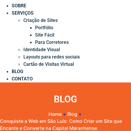
SOBRE
SERVIÇOS
Criação de Sites
Portfólio
Site Fácil
Para Corretores
Identidade Visual
Layouts para redes sociais
Cartão de Visitas Virtual
BLOG
CONTATO
BLOG
Home
»
Blog
»
Conquiste a Web em São Luís: Como Criar um Site que
Encante e Converte na Capital Maranhense